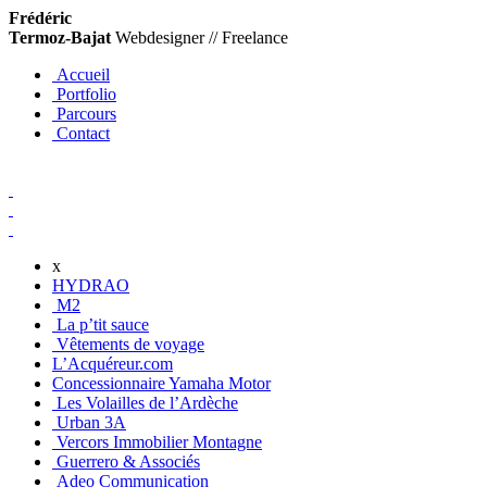
Frédéric
Termoz-Bajat
Webdesigner // Freelance
Accueil
Portfolio
Parcours
Contact
x
HYDRAO
M2
La p’tit sauce
Vêtements de voyage
L’Acquéreur.com
Concessionnaire Yamaha Motor
Les Volailles de l’Ardèche
Urban 3A
Vercors Immobilier Montagne
Guerrero & Associés
Adeo Communication